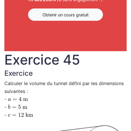
Obtenir un cours gratuit
Exercice 45
Exercice
Calculer le volume du tunnel défini par les dimensions
suivantes :
a
=
4
m
-
b
=
5
m
-
c
=
12
km
-