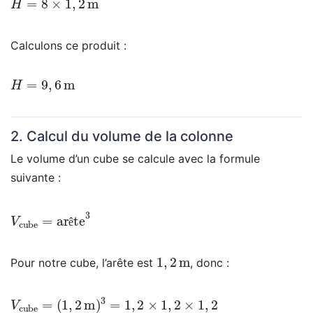
Calculons ce produit :
H
=
9
,
6
m
2. Calcul du volume de la colonne
Le volume d’un cube se calcule avec la formule
suivante :
V
cube
=
arête
3
ê
1
,
2
m
Pour notre cube, l’arête est
, donc :
V
cube
=
(
1
,
2
m
)
3
=
1
,
2
×
1
,
2
×
1
,
2