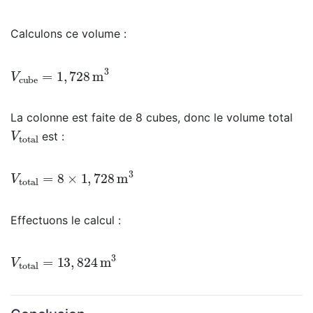
Calculons ce volume :
V
cube
=
1
,
728
m
3
La colonne est faite de 8 cubes, donc le volume total
V
total
est :
V
total
=
8
×
1
,
728
m
3
Effectuons le calcul :
V
total
=
13
,
824
m
3